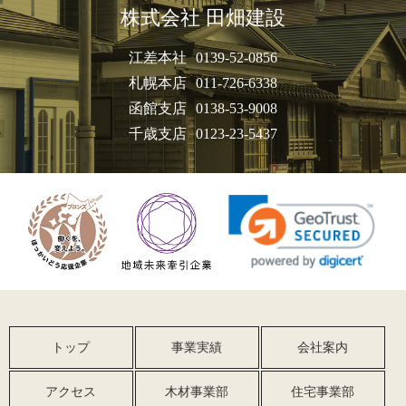
株式会社 田畑建設
江差本社
0139-52-0856
札幌本店
011-726-6338
函館支店
0138-53-9008
千歳支店
0123-23-5437
トップ
事業実績
会社案内
アクセス
木材事業部
住宅事業部