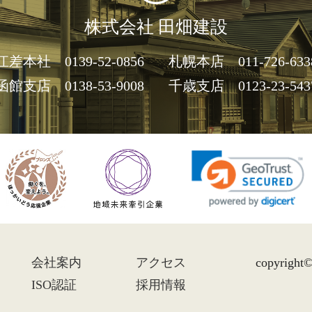
株式会社 田畑建設
江差本社
0139-52-0856
札幌本店
011-726-633
函館支店
0138-53-9008
千歳支店
0123-23-543
会社案内
アクセス
copyright©
ISO認証
採用情報