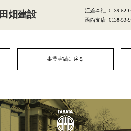
江差本社
0139-52-
 田畑建設
函館支店
0138-53-
事業実績
に戻る